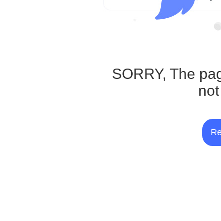
SORRY, The pag
not
Re