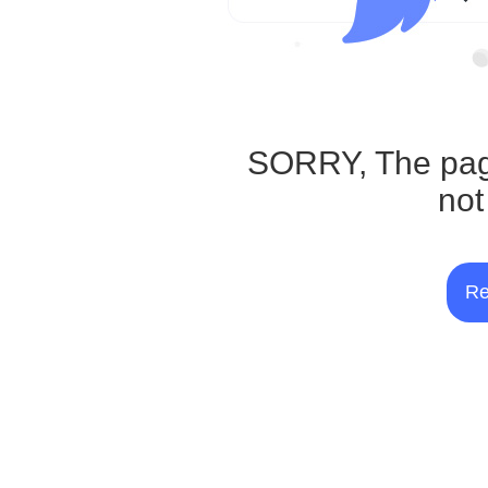
SORRY, The pag
not
Re