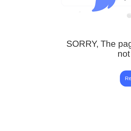
SORRY, The pag
not
Re