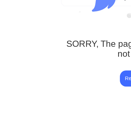
SORRY, The pag
not
Re