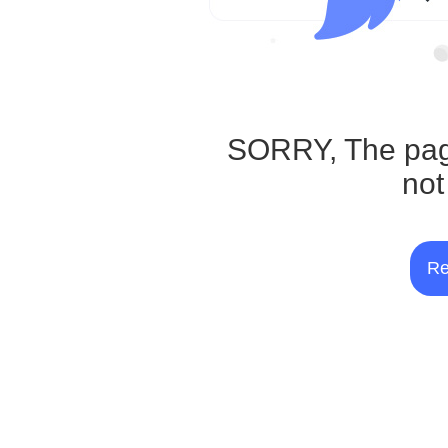
SORRY, The pag
not
Re