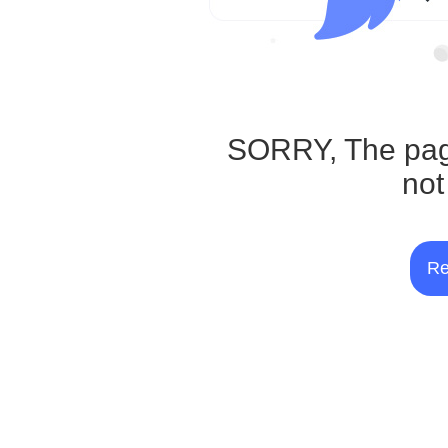
SORRY, The pag
not
Re