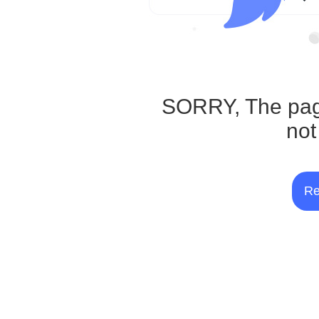
SORRY, The pag
not
Re