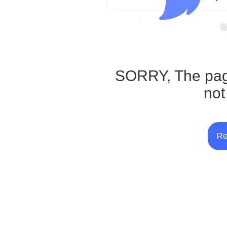
SORRY, The pag
not
Re