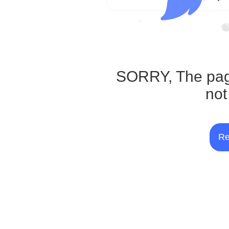
SORRY, The pag
not
Re