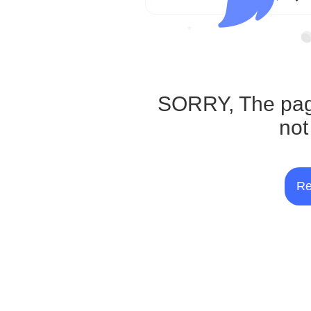
SORRY, The pag
not
Re