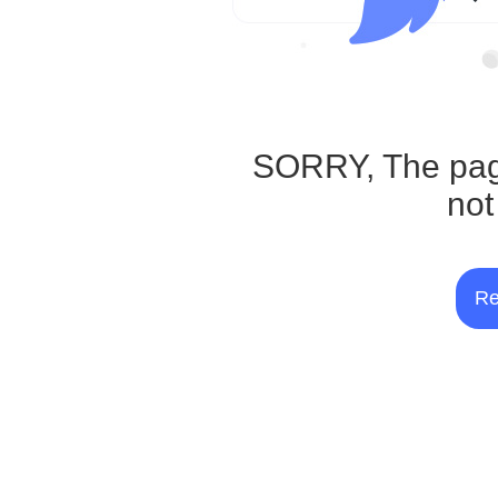
SORRY, The pag
not
Re