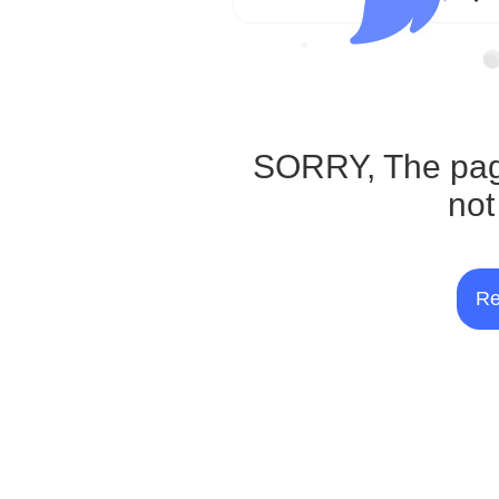
SORRY, The pag
not
Re